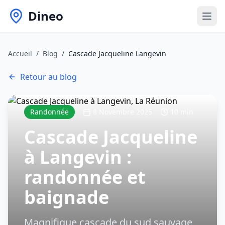
Dineo
Accueil
/
Blog
/
Cascade Jacqueline Langevin
Retour au blog
Randonnée
8 Novembre 2025
10 min
Cascade Jacqueline
à Langevin :
randonnée et
baignade
Magnifique cascade du sud sauvage