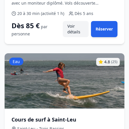
avec un moniteur diplômé. Vols découverte
accessibles dès 5 ans.
20 à 30 min (activité 1 h)
Dès
5 ans
Dès 85 €
Voir
par
Réserver
détails
personne
Eau
4.8
(
25
)
Cours de surf à Saint-Leu
Saint-Leu - Trois Bassins