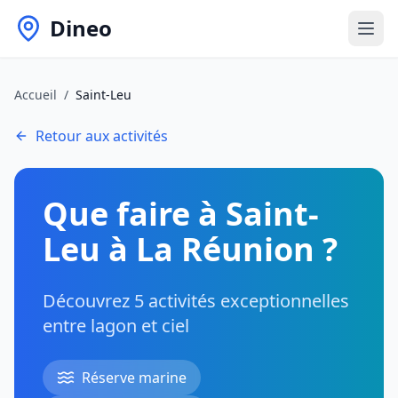
Dineo
Accueil
/
Saint-Leu
Retour aux activités
Que faire à Saint-
Leu à La Réunion ?
Découvrez
5
activités exceptionnelles
entre lagon et ciel
Réserve marine