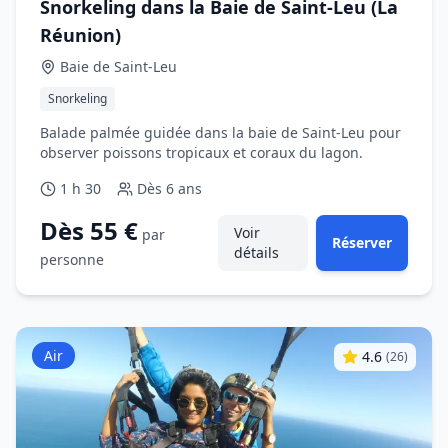
Snorkeling dans la Baie de Saint‑Leu (La
Réunion)
Baie de Saint‑Leu
Snorkeling
Balade palmée guidée dans la baie de Saint‑Leu pour
observer poissons tropicaux et coraux du lagon.
1 h 30
Dès
6 ans
Dès 55 €
Voir
par
Réserver
détails
personne
Air
4.6
(
26
)