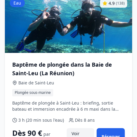
Eau
4.9
(
138
)
Baptême de plongée dans la Baie de
Saint‑Leu (La Réunion)
Baie de Saint‑Leu
Plongée sous‑marine
Baptême de plongée à Saint‑Leu : briefing, sortie
bateau et immersion encadrée à 6 m maxi dans la
Réserve naturelle marine de La Réunion.
3 h (20 min sous l'eau)
Dès
8 ans
Dès 90 €
Voir
par
Réserver