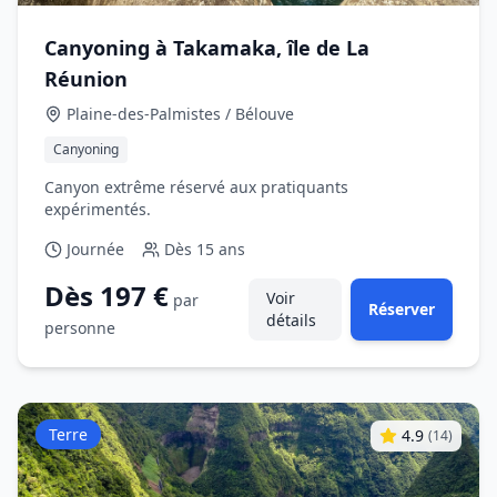
Canyoning à Takamaka, île de La
Réunion
Plaine-des-Palmistes / Bélouve
Canyoning
Canyon extrême réservé aux pratiquants
expérimentés.
Journée
Dès
15 ans
Dès 197 €
Voir
par
Réserver
détails
personne
Terre
4.9
(
14
)