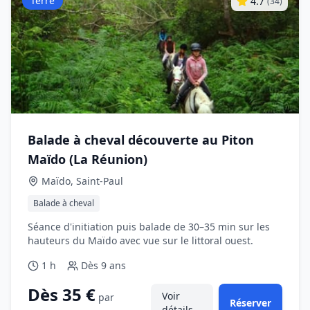
Terre
4.7
(
34
)
Balade à cheval découverte au Piton
Maïdo (La Réunion)
Maïdo, Saint‑Paul
Balade à cheval
Séance d'initiation puis balade de 30–35 min sur les
hauteurs du Maïdo avec vue sur le littoral ouest.
1 h
Dès
9 ans
Dès 35 €
Voir
par
Réserver
détails