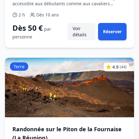
accessible aux débutants comme aux cavaliers
occasionnels.
2 h
Dès
10 ans
Dès 50 €
Voir
par
Réserver
détails
personne
Terre
4.9
(
44
)
Randonnée sur le Piton de la Fournaise
(La Réunion)