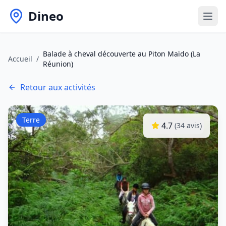
Dineo
Balade à cheval découverte au Piton Maïdo (La
Accueil
/
Réunion)
Retour aux activités
Terre
4.7
(
34
avis)