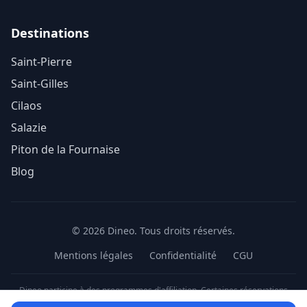
Destinations
Saint-Pierre
Saint-Gilles
Cilaos
Salazie
Piton de la Fournaise
Blog
© 2026 Dineo. Tous droits réservés.
Mentions légales
Confidentialité
CGU
Dineo participe à des programmes d'affiliation. Certaines réservations
réalisées via nos liens peuvent nous générer une commission sans surcoût