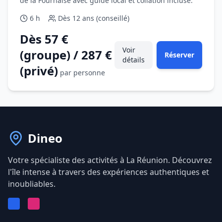
de la Fournaise avec guide local et collation incluse.
6 h
Dès
12 ans (conseillé)
Dès 57 €
Voir
(groupe) / 287 €
Réserver
détails
(privé)
par personne
Dineo
Votre spécialiste des activités à La Réunion. Découvrez
l'île intense à travers des expériences authentiques et
inoubliables.
Facebook
Instagram