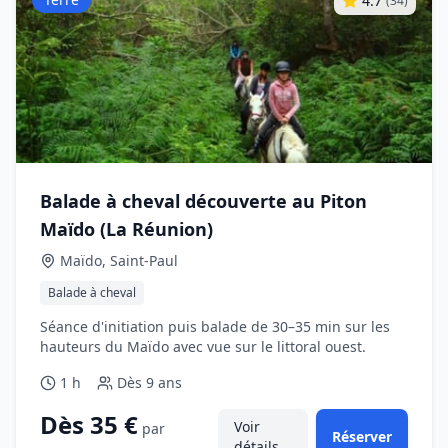
4.7
(
34
)
Balade à cheval découverte au Piton
Maïdo (La Réunion)
Maïdo, Saint‑Paul
Balade à cheval
Séance d'initiation puis balade de 30–35 min sur les
hauteurs du Maïdo avec vue sur le littoral ouest.
1 h
Dès
9 ans
Dès 35 €
Voir
par
Réserver
détails