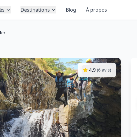
tés
Destinations
Blog
À propos
Mer
4.9
(
6
avis)