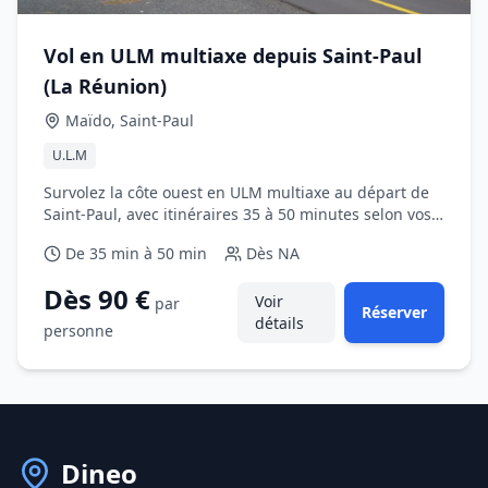
Vol en ULM multiaxe depuis Saint‑Paul
(La Réunion)
Maïdo, Saint‑Paul
U.L.M
Survolez la côte ouest en ULM multiaxe au départ de
Saint‑Paul, avec itinéraires 35 à 50 minutes selon vos
envies.
De 35 min à 50 min
Dès
NA
Dès 90 €
Voir
par
Réserver
détails
personne
Dineo