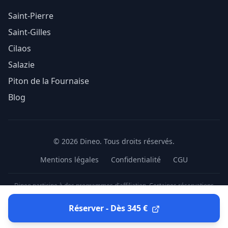
Saint-Pierre
Saint-Gilles
Cilaos
Salazie
Piton de la Fournaise
Blog
© 2026 Dineo. Tous droits réservés.
Mentions légales
Confidentialité
CGU
Dineo participe à des programmes d'affiliation. Certaines réservations
réalisées via nos liens peuvent nous générer une commission sans surcoût
pour vous.
Réserver -
Dès 345 €