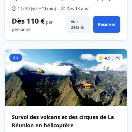
côtiers.
1 h 30 (vol ~40 min)
Dès
13 ans
Dès 110 €
Voir
par
Réserver
détails
personne
Air
4.9
(
125
)
Survol des volcans et des cirques de La
Réunion en hélicoptère