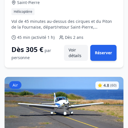
Saint‑Pierre
Hélicoptère
Vol de 45 minutes au‑dessus des cirques et du Piton
de la Fournaise, départ/retour Saint‑Pierre,
commentaires du pilote.
45 min (activité 1 h)
Dès
2 ans
Dès 305 €
Voir
par
Réserver
détails
personne
Air
4.8
(
60
)