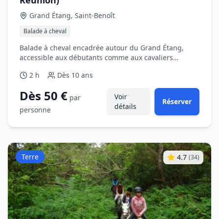
Réunion)
Grand Étang, Saint‑Benoît
Balade à cheval
Balade à cheval encadrée autour du Grand Étang,
accessible aux débutants comme aux cavaliers
occasionnels.
2 h
Dès
10 ans
Dès 50 €
Voir
par
Réserver
détails
personne
Terre
4.7
(
34
)