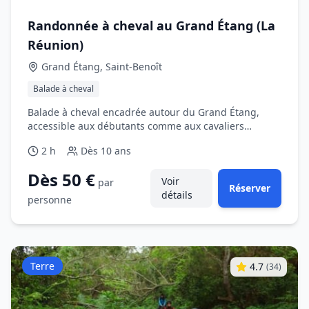
Randonnée à cheval au Grand Étang (La
Réunion)
Grand Étang, Saint‑Benoît
Balade à cheval
Balade à cheval encadrée autour du Grand Étang,
accessible aux débutants comme aux cavaliers
occasionnels.
2 h
Dès
10 ans
Dès 50 €
Voir
par
Réserver
détails
personne
Terre
4.7
(
34
)