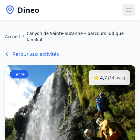
Dineo
Canyon de Sainte-Suzanne – parcours ludique
Accueil
/
familial
Retour aux activités
Terre
4.7
(
14
avis)