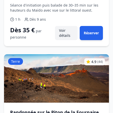
Séance d'initiation puis balade de 30–35 min sur les
hauteurs du Maïdo avec vue sur le littoral ouest.
1 h
Dès
9 ans
Dès 35 €
Voir
par
Réserver
détails
personne
Terre
4.9
(
44
)
Randonnée sur le Piton de la Fournaise