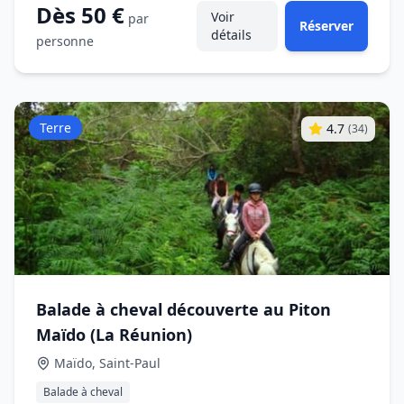
Dès 50 €
Voir
par
Réserver
détails
personne
Terre
4.7
(
34
)
Balade à cheval découverte au Piton
Maïdo (La Réunion)
Maïdo, Saint‑Paul
Balade à cheval