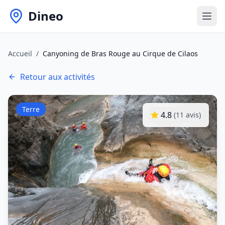
Dineo
Accueil
/
Canyoning de Bras Rouge au Cirque de Cilaos
Retour aux activités
Terre
4.8
(
11
avis)