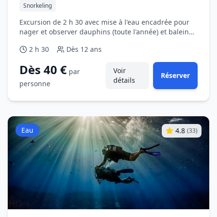
Snorkeling
Excursion de 2 h 30 avec mise à l'eau encadrée pour
nager et observer dauphins (toute l'année) et baleines
en saison, au départ de Saint‑Gilles.
2 h 30
Dès
12 ans
Dès 40 €
Voir
par
Réserver
détails
personne
Eau
4.8
(
33
)