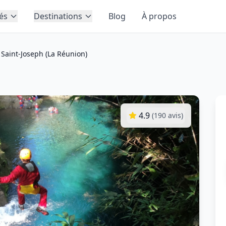
tés
Destinations
Blog
À propos
 Saint‑Joseph (La Réunion)
4.9
(
190
avis)