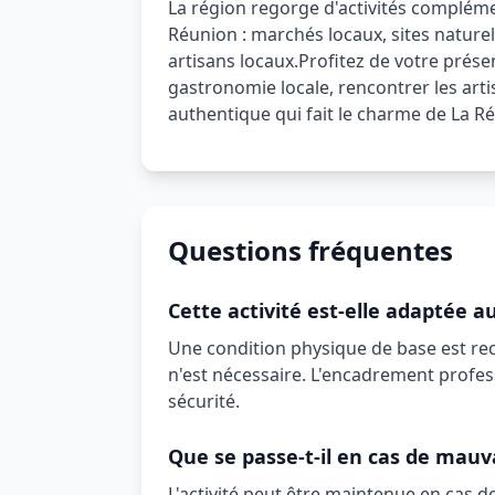
La région regorge d'activités compléme
Réunion : marchés locaux, sites naturel
artisans locaux.
Profitez de votre prése
gastronomie locale, rencontrer les arti
authentique qui fait le charme de La R
Questions fréquentes
Cette activité est-elle adaptée a
Une condition physique de base est r
n'est nécessaire. L'encadrement profe
sécurité.
Que se passe-t-il en cas de mauv
L'activité peut être maintenue en cas d